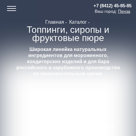
+7 (8412) 45-85-85
Ваш город:
Пенза
Главная
Каталог
Топпинги, сиропы и
фруктовые пюре
Широкая линейка натуральных
ингредиентов для мороженного,
кондитерских изделий и для бара
российского и зарубежного производства
по привлекательным ценам.
Хотите стать
НАШИМ
ПАРТНЕРОМ?
Если вы - наш будущий клиент
Если вы - наш будущий поставщик